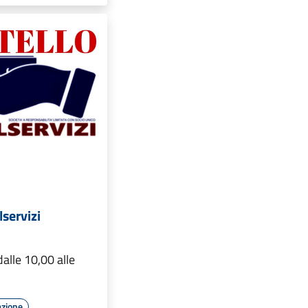
lservizi
alle 10,00 alle
azione