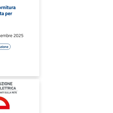
ornitura
ata per
dicembre 2025
azione