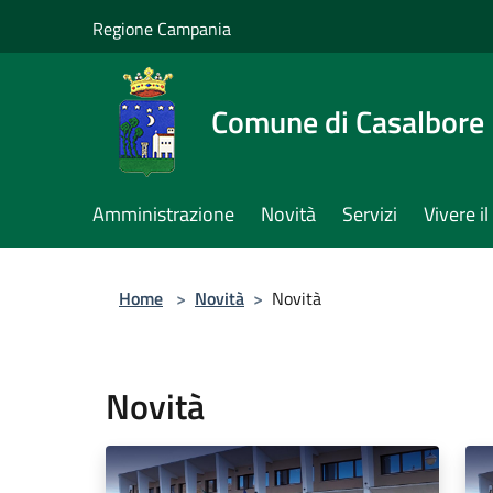
Salta al contenuto principale
Regione Campania
Comune di Casalbore
Amministrazione
Novità
Servizi
Vivere 
Home
>
Novità
>
Novità
Novità