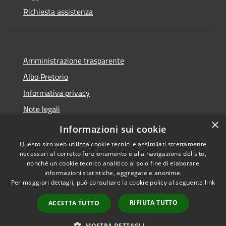
Richiesta assistenza
Amministrazione trasparente
Albo Pretorio
Informativa privacy
Note legali
×
Dichiarazione di accessibilità
Informazioni sui cookie
Questo sito web utilizza cookie tecnici e assimilati strettamente
necessari al corretto funzionamento e alla navigazione del sito,
nonché un cookie tecnico analitico al solo fine di elaborare
informazioni statistiche, aggregate e anonime.
RSS
Copyright © 2026 • Comune di
Per maggiori dettagli, può consultare la cookie policy al seguente
link
Accessibilità
Casalbore • Powered by
Privacy
Municipium
Accesso
•
RIFIUTA TUTTO
ACCETTA TUTTO
Cookie
redazione
Mappa del sito
MOSTRA DETTAGLI