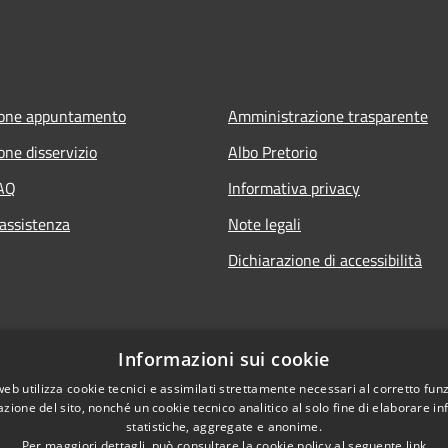
ione appuntamento
Amministrazione trasparente
one disservizio
Albo Pretorio
FAQ
Informativa privacy
 assistenza
Note legali
Dichiarazione di accessibilità
Informazioni sui cookie
web utilizza cookie tecnici e assimilati strettamente necessari al corretto fu
azione del sito, nonché un cookie tecnico analitico al solo fine di elaborare i
statistiche, aggregate e anonime.
Per maggiori dettagli, può consultare la cookie policy al seguente
link