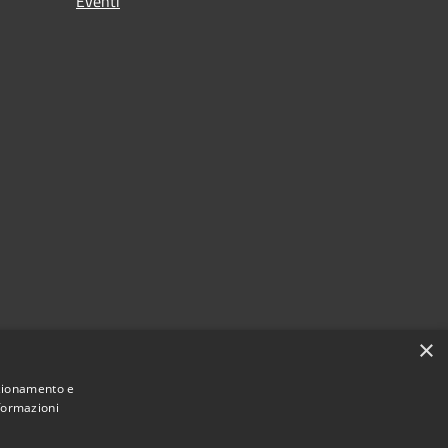
Eventi
×
nzionamento e
nformazioni