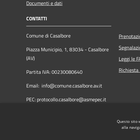
Documenti e dati
CONTATTI
Comune di Casalbore
Prenotaz
Segnalazi
Piazza Municipio, 1, 83034 - Casalbore
(AV)
Leggi le 
Richiesta
Partita IVA: 00230080640
Email: info@comune.casalbore.av.it
PEC: protocollo.casalbore@asmepec.it
Centralino Unico: 0825849005
Questo sito 
Fax: 0825849735
alla navig