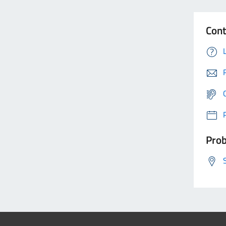
Cont
Prob