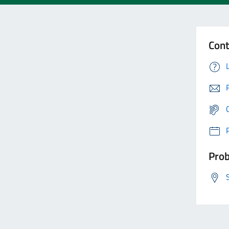
Cont
Prob