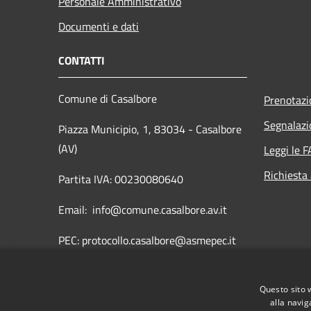
Personale Amministrativo
Documenti e dati
CONTATTI
Comune di Casalbore
Prenotaz
Segnalazi
Piazza Municipio, 1, 83034 - Casalbore
(AV)
Leggi le 
Richiesta
Partita IVA: 00230080640
Email: info@comune.casalbore.av.it
PEC: protocollo.casalbore@asmepec.it
Centralino Unico: 0825849005
Questo sito 
Fax: 0825849735
alla navig