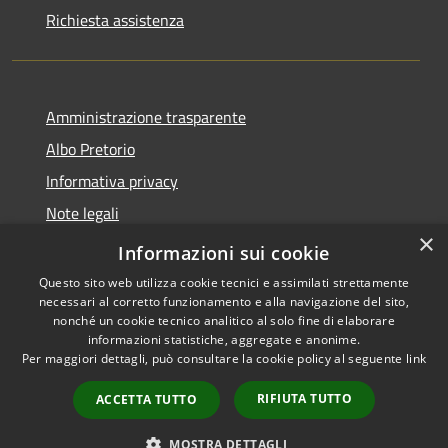
Richiesta assistenza
Amministrazione trasparente
Albo Pretorio
Informativa privacy
Note legali
×
Dichiarazione di accessibilità
Informazioni sui cookie
Questo sito web utilizza cookie tecnici e assimilati strettamente
necessari al corretto funzionamento e alla navigazione del sito,
nonché un cookie tecnico analitico al solo fine di elaborare
informazioni statistiche, aggregate e anonime.
RSS
Copyright © 2026 • Comune di
Per maggiori dettagli, può consultare la cookie policy al seguente
link
Accessibilità
Casalbore • Powered by
Privacy
Municipium
Accesso
•
RIFIUTA TUTTO
ACCETTA TUTTO
Cookie
redazione
Mappa del sito
MOSTRA DETTAGLI