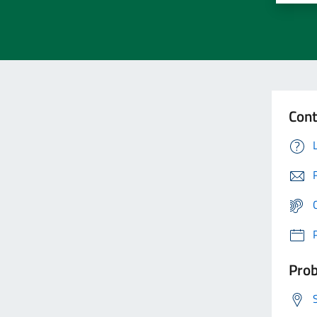
Cont
Prob