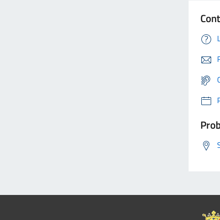
Cont
Prob