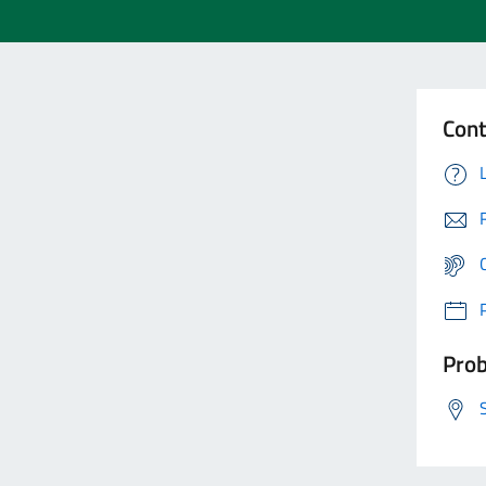
Cont
Prob