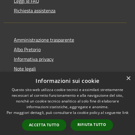
Leggi le FAQ
Richiesta assistenza
Amministrazione trasparente
Albo Pretorio
Informativa privacy
Note legali
×
Dichiarazione di accessibilità
Informazioni sui cookie
Questo sito web utilizza cookie tecnici e assimilati strettamente
necessari al corretto funzionamento e alla navigazione del sito,
nonché un cookie tecnico analitico al solo fine di elaborare
informazioni statistiche, aggregate e anonime.
RSS
Copyright © 2026 • Comune di
Per maggiori dettagli, può consultare la cookie policy al seguente
link
Accessibilità
Casalbore • Powered by
Privacy
Municipium
Accesso
•
RIFIUTA TUTTO
ACCETTA TUTTO
Cookie
redazione