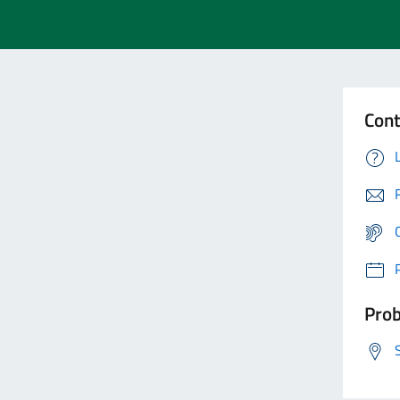
Cont
Prob