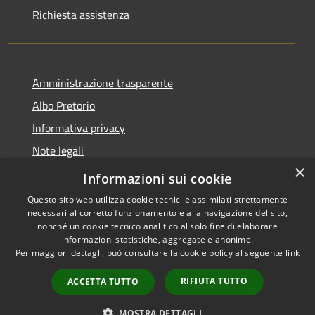
Richiesta assistenza
Amministrazione trasparente
Albo Pretorio
Informativa privacy
Note legali
×
Dichiarazione di accessibilità
Informazioni sui cookie
Questo sito web utilizza cookie tecnici e assimilati strettamente
necessari al corretto funzionamento e alla navigazione del sito,
nonché un cookie tecnico analitico al solo fine di elaborare
informazioni statistiche, aggregate e anonime.
RSS
Copyright © 2026 • Comune di
Per maggiori dettagli, può consultare la cookie policy al seguente
link
Accessibilità
Casalbore • Powered by
Privacy
Municipium
Accesso
•
RIFIUTA TUTTO
ACCETTA TUTTO
Cookie
redazione
Mappa del sito
MOSTRA DETTAGLI