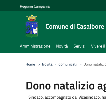
Salta al contenuto principale
Regione Campania
Comune di Casalbore
Amministrazione
Novità
Servizi
Vivere 
Home
>
Novità
>
Comunicati
>
Dono natalizio
Dono natalizio ag
Il Sindaco, accompagnato dal Vicesindaco, ha i