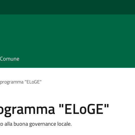
il Comune
l programma "ELoGE"
programma "ELoGE"
o alla buona governance locale.