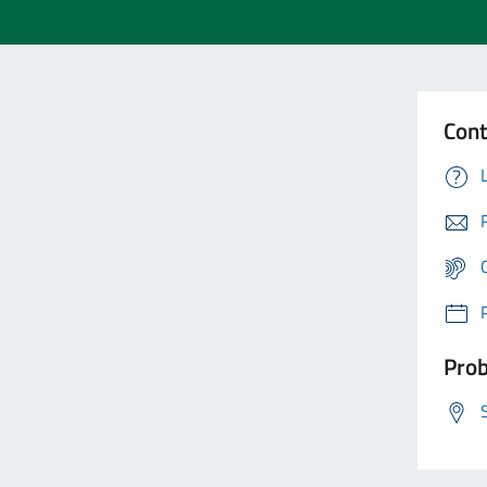
Cont
Prob