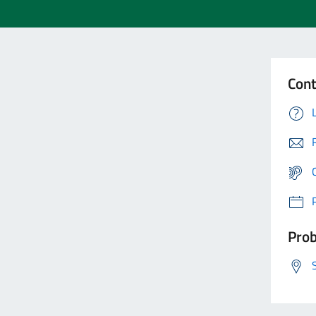
Cont
Prob