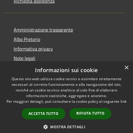
Richiesta assistenza
Amministrazione trasparente
Albo Pretorio
Informativa privacy
Note legali
×
Dichiarazione di accessibilità
Informazioni sui cookie
Questo sito web utilizza cookie tecnici e assimilati strettamente
necessari al corretto funzionamento e alla navigazione del sito,
nonché un cookie tecnico analitico al solo fine di elaborare
informazioni statistiche, aggregate e anonime.
RSS
Copyright © 2026 • Comune di
Per maggiori dettagli, può consultare la cookie policy al seguente
link
Accessibilità
Casalbore • Powered by
Privacy
Municipium
Accesso
•
RIFIUTA TUTTO
ACCETTA TUTTO
Cookie
redazione
Mappa del sito
MOSTRA DETTAGLI