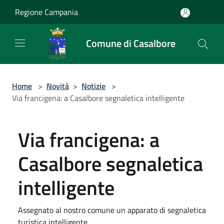
Salta al contenuto principale
Regione Campania
Comune di Casalbore
Home
>
Novità
>
Notizie
>
Via francigena: a Casalbore segnaletica intelligente
Via francigena: a
Casalbore segnaletica
intelligente
Assegnato al nostro comune un apparato di segnaletica
turistica intelligente