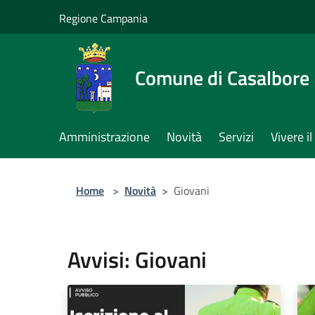
Salta al contenuto principale
Regione Campania
Comune di Casalbore
Amministrazione
Novità
Servizi
Vivere 
Home
>
Novità
>
Giovani
Avvisi: Giovani