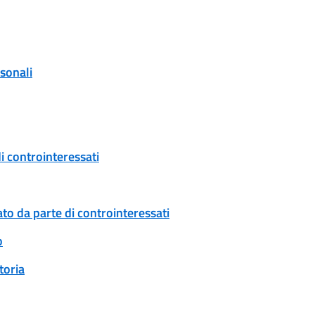
rsonali
i controinteressati
to da parte di controinteressati
o
toria