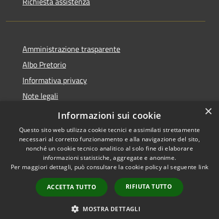
Richiesta assistenza
Amministrazione trasparente
Albo Pretorio
Informativa privacy
Note legali
×
Dichiarazione di accessibilità
Informazioni sui cookie
Questo sito web utilizza cookie tecnici e assimilati strettamente
necessari al corretto funzionamento e alla navigazione del sito,
nonché un cookie tecnico analitico al solo fine di elaborare
informazioni statistiche, aggregate e anonime.
RSS
Copyright © 2026 • Comune di
Per maggiori dettagli, può consultare la cookie policy al seguente
link
Accessibilità
Casalbore • Powered by
Privacy
Municipium
Accesso
•
RIFIUTA TUTTO
ACCETTA TUTTO
Cookie
redazione
Mappa del sito
MOSTRA DETTAGLI