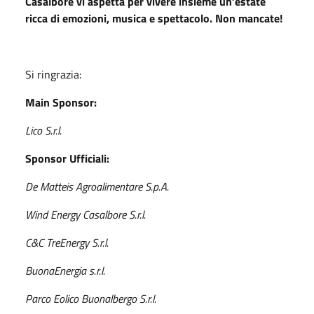
Casalbore vi aspetta per vivere insieme un’estate
ricca di emozioni, musica e spettacolo. Non mancate!
Si ringrazia:
Main Sponsor:
Lico S.r.l.
Sponsor Ufficiali:
De Matteis Agroalimentare S.p.A.
Wind Energy Casalbore S.r.l.
C&C TreEnergy S.r.l.
BuonaEnergia s.r.l.
Parco Eolico Buonalbergo S.r.l.