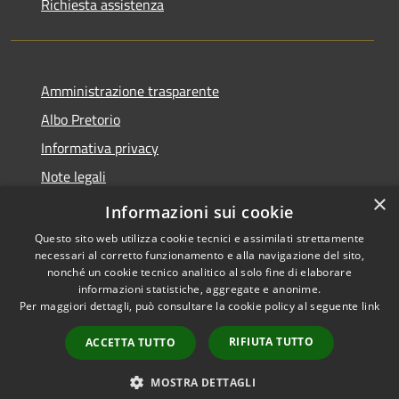
Richiesta assistenza
Amministrazione trasparente
Albo Pretorio
Informativa privacy
Note legali
×
Dichiarazione di accessibilità
Informazioni sui cookie
Questo sito web utilizza cookie tecnici e assimilati strettamente
necessari al corretto funzionamento e alla navigazione del sito,
nonché un cookie tecnico analitico al solo fine di elaborare
informazioni statistiche, aggregate e anonime.
RSS
Copyright © 2026 • Comune di
Per maggiori dettagli, può consultare la cookie policy al seguente
link
Accessibilità
Casalbore • Powered by
Privacy
Municipium
Accesso
•
RIFIUTA TUTTO
ACCETTA TUTTO
Cookie
redazione
Mappa del sito
MOSTRA DETTAGLI