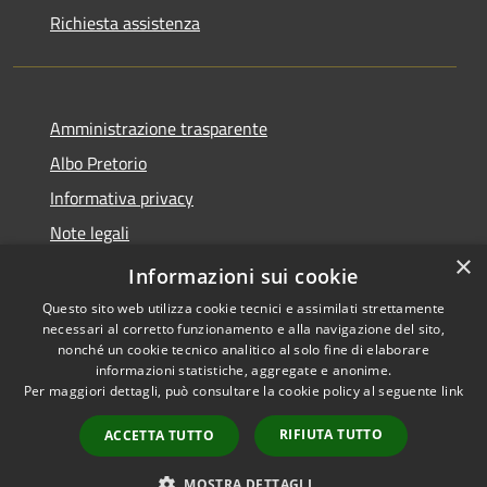
Richiesta assistenza
Amministrazione trasparente
Albo Pretorio
Informativa privacy
Note legali
×
Dichiarazione di accessibilità
Informazioni sui cookie
Questo sito web utilizza cookie tecnici e assimilati strettamente
necessari al corretto funzionamento e alla navigazione del sito,
nonché un cookie tecnico analitico al solo fine di elaborare
informazioni statistiche, aggregate e anonime.
RSS
Copyright © 2026 • Comune di
Per maggiori dettagli, può consultare la cookie policy al seguente
link
Accessibilità
Casalbore • Powered by
Privacy
Municipium
Accesso
•
RIFIUTA TUTTO
ACCETTA TUTTO
Cookie
redazione
Mappa del sito
MOSTRA DETTAGLI