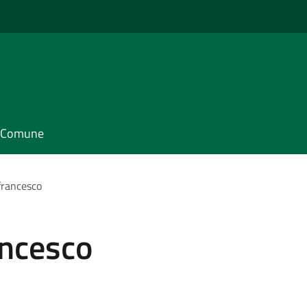
il Comune
francesco
ancesco