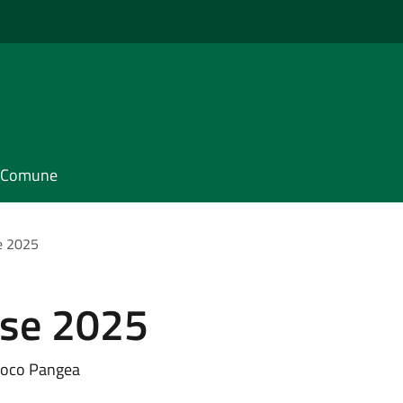
il Comune
e 2025
ese 2025
Loco Pangea