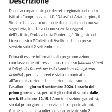
Descrizione
Dopo l'accorpamento per decreto regionale del nostro
Istituto Comprensivo all'I.C. "G.Lusi" di Ariano Irpino, il
Sindaco ha avviato una serie di colloqui con la nuova
segreteria, in attesa di conoscere la reggente
dell'Istituto, Prof.ssa Lucia Ranieri, già Dirigente del
Liceo classico P.Colletta di Avellino, che ha preso
servizio solo il 2 settembre u.s.
Prima di essere informati sulla programmazione
conclusiva che interessa il nostro plesso (
domani si terrà
il Collegio dei Docent
i
per le decisioni in merito agli orari
definitivi
) , per le vie brevi è stato comunicato
all'Amministrazione che le lezioni inizieranno a
Casalbore il
giorno 9 settembre 2024
. L'
orario del
primo giorno
sarà, per tutti gli ordini di scuola,
dalle
ore 8.15 alle ore 12.15
. L'Amministrazione garantirà,
sin dal primo giorno, il servizio di trasporto alunni.
Anche se, alla data odierna, sono arrivate solo 2