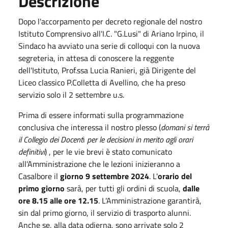
Descrizione
Dopo l'accorpamento per decreto regionale del nostro
Istituto Comprensivo all'I.C. "G.Lusi" di Ariano Irpino, il
Sindaco ha avviato una serie di colloqui con la nuova
segreteria, in attesa di conoscere la reggente
dell'Istituto, Prof.ssa Lucia Ranieri, già Dirigente del
Liceo classico P.Colletta di Avellino, che ha preso
servizio solo il 2 settembre u.s.
Prima di essere informati sulla programmazione
conclusiva che interessa il nostro plesso (
domani si terrà
il Collegio dei Docent
i
per le decisioni in merito agli orari
definitivi
) , per le vie brevi è stato comunicato
all'Amministrazione che le lezioni inizieranno a
Casalbore il
giorno 9 settembre 2024
. L'
orario del
primo giorno
sarà, per tutti gli ordini di scuola,
dalle
ore 8.15 alle ore 12.15
. L'Amministrazione garantirà,
sin dal primo giorno, il servizio di trasporto alunni.
Anche se, alla data odierna, sono arrivate solo 2