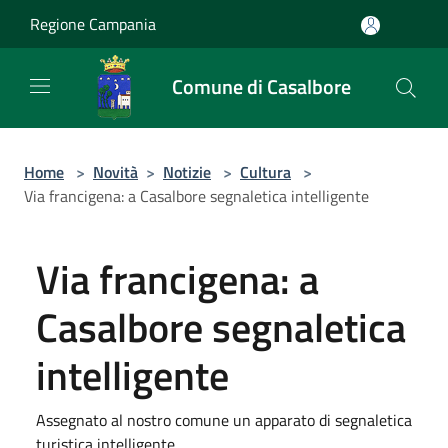
Salta al contenuto principale
Regione Campania
Comune di Casalbore
Home
>
Novità
>
Notizie
>
Cultura
>
Via francigena: a Casalbore segnaletica intelligente
Via francigena: a
Casalbore segnaletica
intelligente
Assegnato al nostro comune un apparato di segnaletica
turistica intelligente