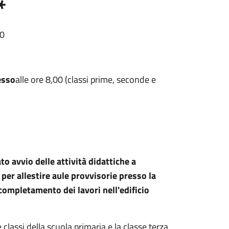
*
00
esso
alle ore 8,00 (classi prime, seconde e
to avvio delle attività didattiche a
er allestire aule provvisorie presso la
 completamento dei lavori nell'edificio
e classi della scuola primaria e la classe terza