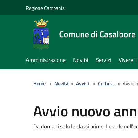
Salta al contenuto principale
Regione Campania
Comune di Casalbore
Amministrazione
Novità
Servizi
Vivere 
Home
>
Novità
>
Avvisi
>
Cultura
>
Avvio n
Avvio nuovo ann
Da domani solo le classi prime. Le aule nell'ed