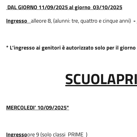
DAL GIORNO 11/09/2025 al giorno 03/10/2025
Ingresso
alle
ore 8, (alunni: tre, quattro e cinque anni)
-
* L’ingresso ai genitori è autorizzato solo per il gior
SCUOLA
PR
MERCOLEDI’
10/09/2025*
Ingresso
ore 9 (solo classi PRIME )