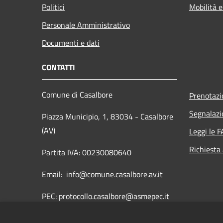
Politici
Mobilità e
Personale Amministrativo
Documenti e dati
CONTATTI
Comune di Casalbore
Prenotaz
Segnalazi
Piazza Municipio, 1, 83034 - Casalbore
(AV)
Leggi le 
Richiesta
Partita IVA: 00230080640
Email: info@comune.casalbore.av.it
PEC: protocollo.casalbore@asmepec.it
Centralino Unico: 0825849005