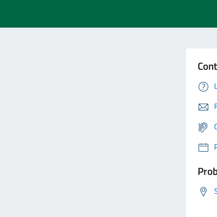
Cont
Prob