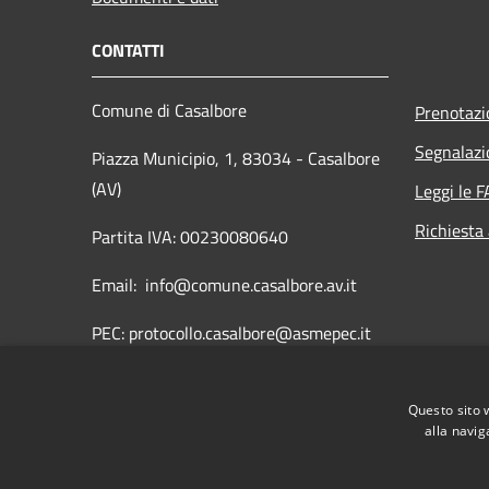
CONTATTI
Comune di Casalbore
Prenotaz
Segnalazi
Piazza Municipio, 1, 83034 - Casalbore
(AV)
Leggi le 
Richiesta
Partita IVA: 00230080640
Email: info@comune.casalbore.av.it
PEC: protocollo.casalbore@asmepec.it
Centralino Unico: 0825849005
Questo sito 
Fax: 0825849735
alla navig