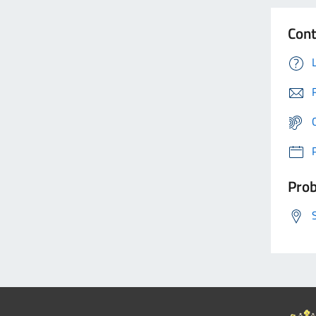
Cont
Prob