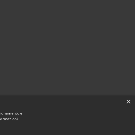
×
nzionamento e
nformazioni