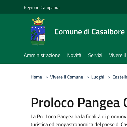
Salta al contenuto principale
Regione Campania
Comune di Casalbore
Amministrazione
Novità
Servizi
Vivere 
Home
>
Vivere il Comune
>
Luoghi
>
Castell
Proloco Pangea 
La Pro Loco Pangea ha la finalità di promuovere
turistica ed enogastronomica del paese di Ca