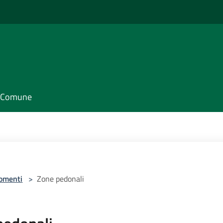
il Comune
omenti
>
Zone pedonali