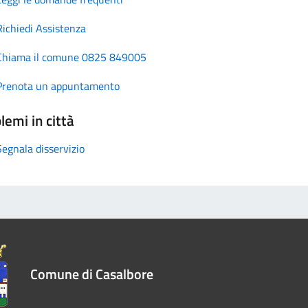
Richiedi Assistenza
Chiama il comune 0825 849005
Prenota un appuntamento
lemi in città
Segnala disservizio
Comune di Casalbore