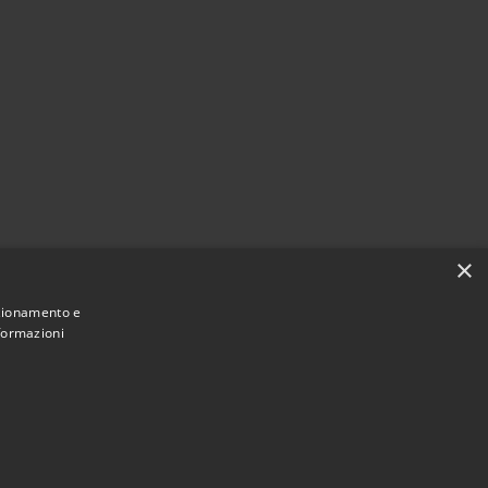
×
nzionamento e
nformazioni
Municipium
Accesso redazione
Casalbore • Powered by
•