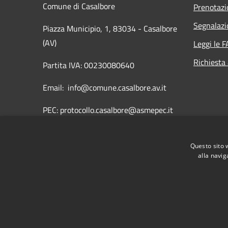
Comune di Casalbore
Prenotaz
Segnalazi
Piazza Municipio, 1, 83034 - Casalbore
(AV)
Leggi le 
Richiesta
Partita IVA: 00230080640
Email: info@comune.casalbore.av.it
PEC: protocollo.casalbore@asmepec.it
Centralino Unico: 0825849005
Questo sito 
Fax: 0825849735
alla navig
RSS
Accessibilità
Privacy
Cookie
Mappa de