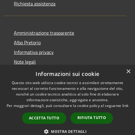
Richiesta assistenza
Amministrazione trasparente
Albo Pretorio
Informativa privacy
Note legali
×
Dichiarazione di accessibilità
Informazioni sui cookie
Questo sito web utilizza cookie tecnici e assimilati strettamente
necessari al corretto funzionamento e alla navigazione del sito,
nonché un cookie tecnico analitico al solo fine di elaborare
informazioni statistiche, aggregate e anonime.
RSS
Copyright © 2026 • Comune di
Per maggiori dettagli, può consultare la cookie policy al seguente
link
Accessibilità
Casalbore • Powered by
Privacy
Municipium
Accesso
•
RIFIUTA TUTTO
ACCETTA TUTTO
Cookie
redazione
Mappa del sito
MOSTRA DETTAGLI