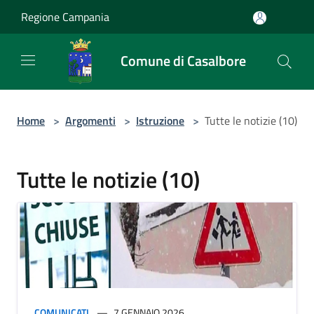
Salta al contenuto principale
Regione Campania
Comune di Casalbore
Home
>
Argomenti
>
Istruzione
>
Tutte le notizie (10)
Tutte le notizie (10)
COMUNICATI
7 GENNAIO 2026