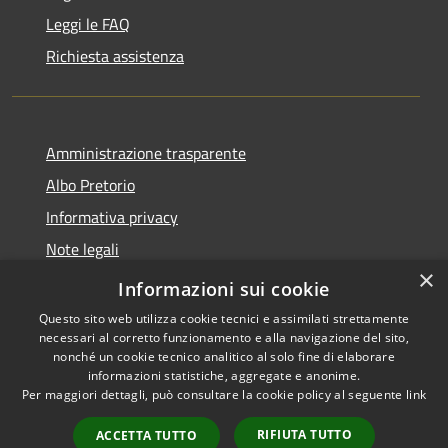
Leggi le FAQ
Richiesta assistenza
Amministrazione trasparente
Albo Pretorio
Informativa privacy
Note legali
×
Dichiarazione di accessibilità
Informazioni sui cookie
Questo sito web utilizza cookie tecnici e assimilati strettamente
necessari al corretto funzionamento e alla navigazione del sito,
nonché un cookie tecnico analitico al solo fine di elaborare
informazioni statistiche, aggregate e anonime.
RSS
Copyright © 2026 • Comune di
Per maggiori dettagli, può consultare la cookie policy al seguente
link
Accessibilità
Casalbore • Powered by
Privacy
Municipium
Accesso
•
RIFIUTA TUTTO
ACCETTA TUTTO