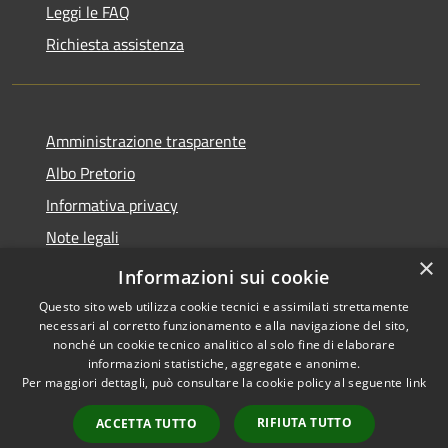
Leggi le FAQ
Richiesta assistenza
Amministrazione trasparente
Albo Pretorio
Informativa privacy
Note legali
×
Dichiarazione di accessibilità
Informazioni sui cookie
Questo sito web utilizza cookie tecnici e assimilati strettamente
necessari al corretto funzionamento e alla navigazione del sito,
nonché un cookie tecnico analitico al solo fine di elaborare
informazioni statistiche, aggregate e anonime.
RSS
Copyright © 2026 • Comune di
Per maggiori dettagli, può consultare la cookie policy al seguente
link
Accessibilità
Casalbore • Powered by
Privacy
Municipium
Accesso
•
RIFIUTA TUTTO
ACCETTA TUTTO
Cookie
redazione