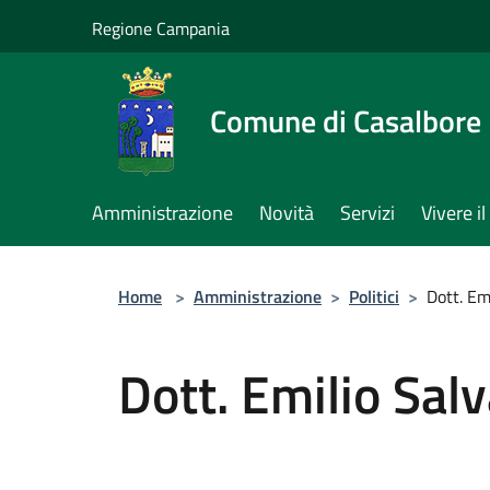
Salta al contenuto principale
Regione Campania
Comune di Casalbore
Amministrazione
Novità
Servizi
Vivere 
Home
>
Amministrazione
>
Politici
>
Dott. Em
Dott. Emilio Sal