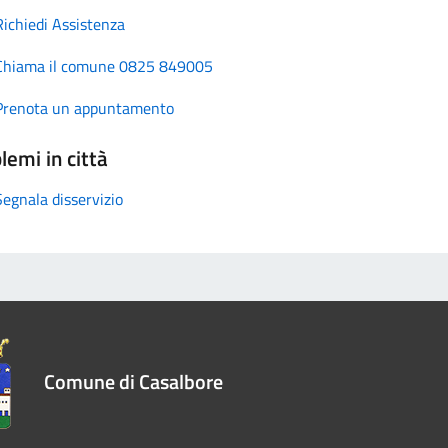
Richiedi Assistenza
Chiama il comune 0825 849005
Prenota un appuntamento
lemi in città
Segnala disservizio
Comune di Casalbore