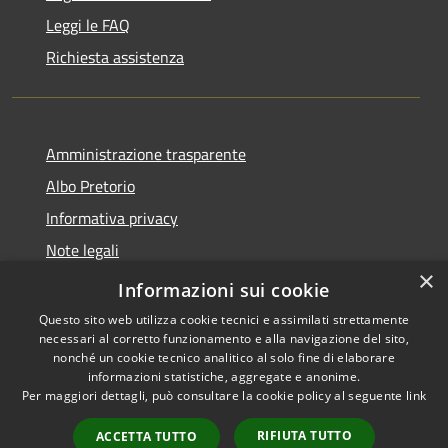
Leggi le FAQ
Richiesta assistenza
Amministrazione trasparente
Albo Pretorio
Informativa privacy
Note legali
×
Dichiarazione di accessibilità
Informazioni sui cookie
Questo sito web utilizza cookie tecnici e assimilati strettamente
necessari al corretto funzionamento e alla navigazione del sito,
nonché un cookie tecnico analitico al solo fine di elaborare
informazioni statistiche, aggregate e anonime.
RSS
Copyright © 2026 • Comune di
Per maggiori dettagli, può consultare la cookie policy al seguente
link
Accessibilità
Casalbore • Powered by
Privacy
Municipium
Accesso
•
RIFIUTA TUTTO
ACCETTA TUTTO