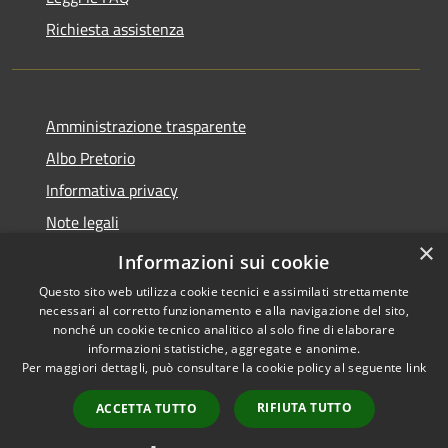
Richiesta assistenza
Amministrazione trasparente
Albo Pretorio
Informativa privacy
Note legali
×
Dichiarazione di accessibilità
Informazioni sui cookie
Questo sito web utilizza cookie tecnici e assimilati strettamente
necessari al corretto funzionamento e alla navigazione del sito,
nonché un cookie tecnico analitico al solo fine di elaborare
informazioni statistiche, aggregate e anonime.
RSS
Copyright © 2026 • Comune di
Per maggiori dettagli, può consultare la cookie policy al seguente
link
Accessibilità
Casalbore • Powered by
Privacy
Municipium
Accesso
•
RIFIUTA TUTTO
ACCETTA TUTTO
Cookie
redazione