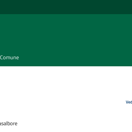
il Comune
Ved
asalbore