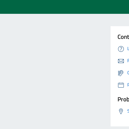
Cont
Prob