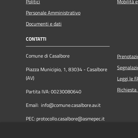
Politici
Mobilità e
Personale Amministrativo
Documenti e dati
CONTATTI
Comune di Casalbore
Prenotaz
Segnalazi
Piazza Municipio, 1, 83034 - Casalbore
(AV)
Leggi le 
Richiesta
Partita IVA: 00230080640
Email: info@comune.casalbore.av.it
PEC: protocollo.casalbore@asmepec.it
Centralino Unico: 0825849005