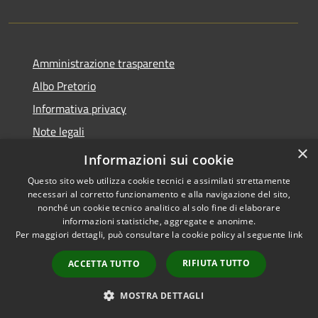
Amministrazione trasparente
Albo Pretorio
Informativa privacy
Note legali
×
Dichiarazione di accessibilità
Informazioni sui cookie
Questo sito web utilizza cookie tecnici e assimilati strettamente
necessari al corretto funzionamento e alla navigazione del sito,
nonché un cookie tecnico analitico al solo fine di elaborare
informazioni statistiche, aggregate e anonime.
RSS
Copyright © 2026 • Comune di
Per maggiori dettagli, può consultare la cookie policy al seguente
link
Accessibilità
Casalbore • Powered by
Privacy
Municipium
Accesso
•
RIFIUTA TUTTO
ACCETTA TUTTO
Cookie
redazione
Mappa del sito
MOSTRA DETTAGLI