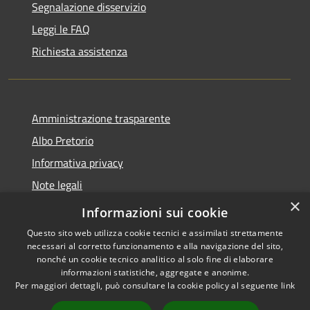
Segnalazione disservizio
Leggi le FAQ
Richiesta assistenza
Amministrazione trasparente
Albo Pretorio
Informativa privacy
Note legali
×
Dichiarazione di accessibilità
Informazioni sui cookie
Questo sito web utilizza cookie tecnici e assimilati strettamente
necessari al corretto funzionamento e alla navigazione del sito,
nonché un cookie tecnico analitico al solo fine di elaborare
informazioni statistiche, aggregate e anonime.
RSS
Copyright © 2026 • Comune di
Per maggiori dettagli, può consultare la cookie policy al seguente
link
Accessibilità
Casalbore • Powered by
Privacy
Municipium
Accesso