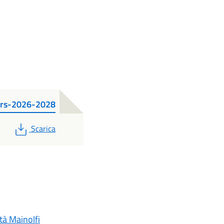
ders-2026-2028
PDF
Scarica
tà Mainolfi