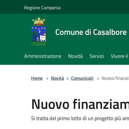
Salta al contenuto principale
Regione Campania
Comune di Casalbore
Amministrazione
Novità
Servizi
Vivere 
Home
>
Novità
>
Comunicati
>
Nuovo finanzi
Nuovo finanziam
Si tratta del primo lotto di un progetto più a