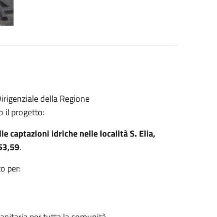
rigenziale della Regione
il progetto:
e captazioni idriche nelle località S. Elia,
53,59
.
o per:
nitaria per tutta la comunità.