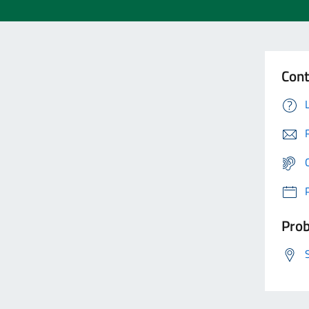
Cont
Prob