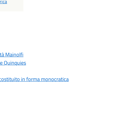
F
rica
tà Mainolfi
ne Quinquies
costituito in forma monocratica