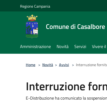
Salta al contenuto principale
Regione Campania
Comune di Casalbore
Amministrazione
Novità
Servizi
Vivere 
Home
>
Novità
>
Avvisi
>
Interruzione fornit
Interruzione forn
E-Distribuzione ha comunicato la sospensione