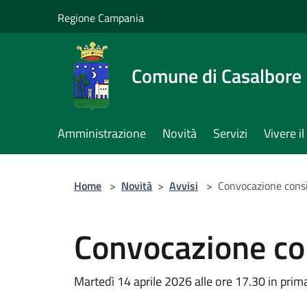
Salta al contenuto principale
Regione Campania
Comune di Casalbore
Amministrazione
Novità
Servizi
Vivere 
Home
>
Novità
>
Avvisi
>
Convocazione consi
Convocazione co
Martedì 14 aprile 2026 alle ore 17.30 in pri