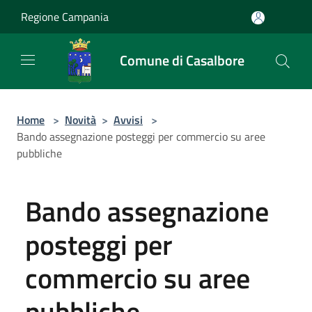
Salta al contenuto principale
Regione Campania
Comune di Casalbore
Home
>
Novità
>
Avvisi
>
Bando assegnazione posteggi per commercio su aree
pubbliche
Bando assegnazione
posteggi per
commercio su aree
pubbliche