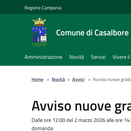
Salta al contenuto principale
Regione Campania
Comune di Casalbore
Amministrazione
Novità
Servizi
Vivere 
Home
>
Novità
>
Avvisi
>
Avviso nuove gradu
Avviso nuove gr
Dalle ore 12:00 del 2 marzo 2026 alle ore 14:0
domanda