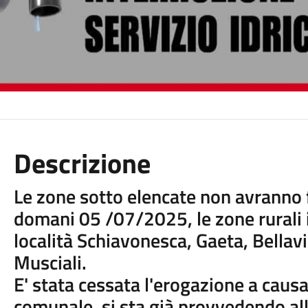
Descrizione
Le zone sotto elencate non avranno f
domani 05 /07/2025, le zone rurali 
località Schiavonesca, Gaeta, Bellavis
Musciali.
E' stata cessata l'erogazione a caus
comunale, si sta già provvedendo all