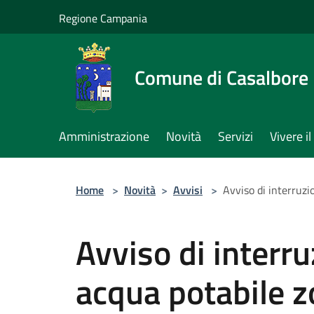
Salta al contenuto principale
Regione Campania
Comune di Casalbore
Amministrazione
Novità
Servizi
Vivere 
Home
>
Novità
>
Avvisi
>
Avviso di interruzi
Avviso di interr
acqua potabile zo