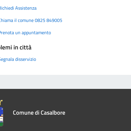
Richiedi Assistenza
Chiama il comune 0825 849005
Prenota un appuntamento
lemi in città
Segnala disservizio
Comune di Casalbore