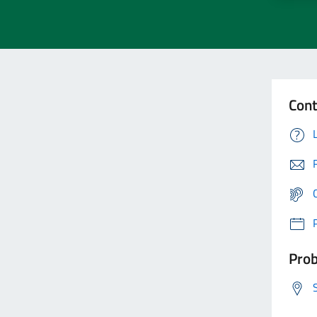
Cont
Prob