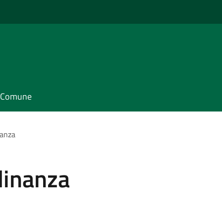
il Comune
nanza
adinanza